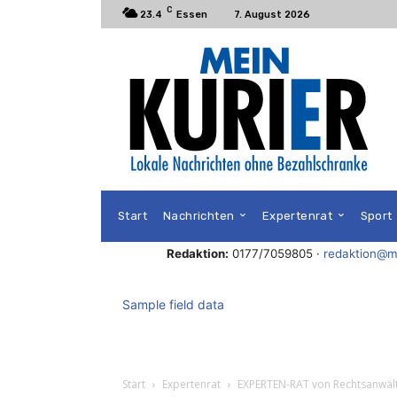
C
23.4
Essen
7. August 2026
Start
Nachrichten
Expertenrat
Sport
Redaktion:
0177/7059805 ·
redaktion@me
Sample field data
Start
Expertenrat
EXPERTEN-RAT von Rechtsanwälti