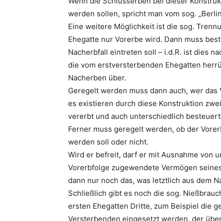
Wenn die Schlusserben bei dieser Konstruk
werden sollen, spricht man vom sog. „Berli
Eine weitere Möglichkeit ist die sog. Tren
Ehegatte nur Vorerbe wird. Dann muss bes
Nacherbfall eintreten soll – i.d.R. ist die
die vom erstversterbenden Ehegatten herr
Nacherben über.
Geregelt werden muss dann auch, wer das 
es existieren durch diese Konstruktion zw
vererbt und auch unterschiedlich besteuer
Ferner muss geregelt werden, ob der Vore
werden soll oder nicht.
Wird er befreit, darf er mit Ausnahme von 
Vorerbfolge zugewendete Vermögen seines 
dann nur noch das, was letztlich aus dem N
Schließlich gibt es noch die sog. Nießbrau
ersten Ehegatten Dritte, zum Beispiel die 
Versterbenden eingesetzt werden, der übe