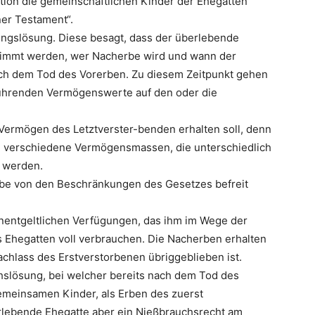
tion die gemeinschaftlichen Kinder der Ehegatten
ner Testament“.
nungslösung. Diese besagt, dass der überlebende
timmt werden, wer Nacherbe wird und wann der
s nach dem Tod des Vorerben. Zu diesem Zeitpunkt gehen
ührenden Vermögenswerte auf den oder die
Vermögen des Letztverster-benden erhalten soll, denn
ei verschiedene Vermögensmassen, die unterschiedlich
t werden.
rbe von den Beschränkungen des Gesetzes befreit
unentgeltlichen Verfügungen, das ihm im Wege der
Ehegatten voll verbrauchen. Die Nacherben erhalten
achlass des Erstverstorbenen übriggeblieben ist.
chslösung, bei welcher bereits nach dem Tod des
gemeinsamen Kinder, als Erben des zuerst
rlebende Ehegatte aber ein Nießbrauchsrecht am