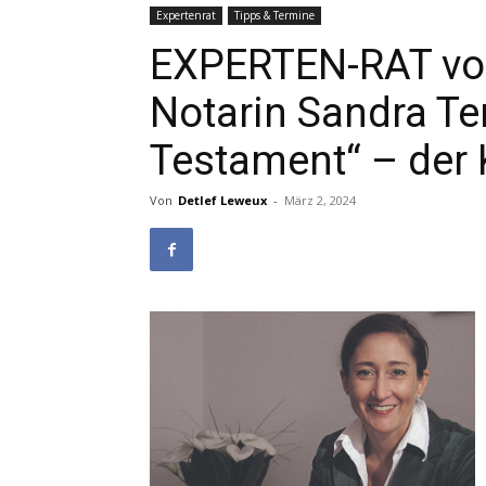
Expertenrat
Tipps & Termine
EXPERTEN-RAT von
Notarin Sandra Ter
Testament“ – der 
Von
Detlef Leweux
-
März 2, 2024