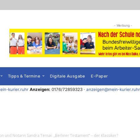
- Werbung -
Tipps & Termine
Digitale Ausgabe
E-Paper
in-kurier.ruhr
Anzeigen:
0176/72859323 ·
anzeigen@mein-kurier.ruhr
n und Notarin Sandra Ternai: „Berliner Testament“ – der Klassiker?