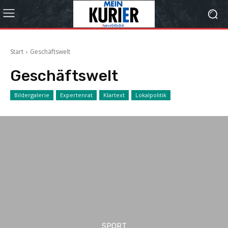
Start
Geschäftswelt
Geschäftswelt
Bildergalerie
Expertenrat
Klartext
Lokalpolitik
SPORT