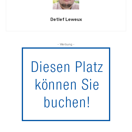
Detlef Leweux
- Werbung -