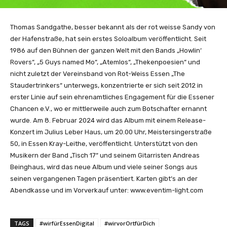
Thomas Sandgathe, besser bekannt als der rot weisse Sandy von
der Hafenstraße, hat sein erstes Soloalbum veröffentlicht. Seit
1986 auf den Bühnen der ganzen Welt mit den Bands „Howlin‘
Rovers“, „5 Guys named Mo“, „Atemlos“, „Thekenpoesien“ und
nicht zuletzt der Vereinsband von Rot-Weiss Essen „The
Staudertrinkers“ unterwegs, konzentrierte er sich seit 2012 in
erster Linie auf sein ehrenamtliches Engagement für die Essener
Chancen e.V., wo er mittlerweile auch zum Botschafter ernannt
wurde. Am 8. Februar 2024 wird das Album mit einem Release-
Konzert im Julius Leber Haus, um 20.00 Uhr, Meistersingerstraße
50, in Essen Kray-Leithe, veröffentlicht. Unterstützt von den
Musikern der Band „Tisch 17“ und seinem Gitarristen Andreas
Beinghaus, wird das neue Album und viele seiner Songs aus
seinen vergangenen Tagen präsentiert. Karten gibt‘s an der
Abendkasse und im Vorverkauf unter: www.eventim-light.com
TAGS
#wirfürEssenDigital
#wirvorOrtfürDich