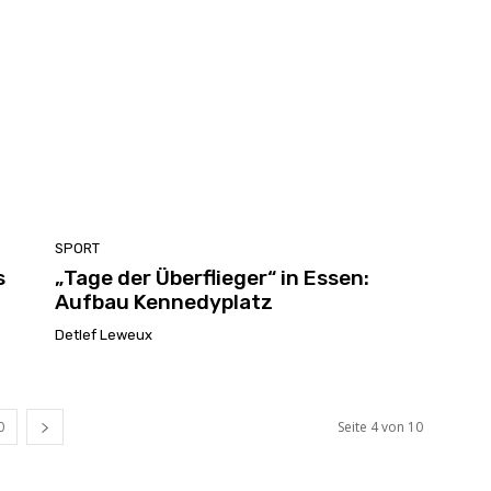
SPORT
s
„Tage der Überflieger“ in Essen:
Aufbau Kennedyplatz
Detlef Leweux
0
Seite 4 von 10