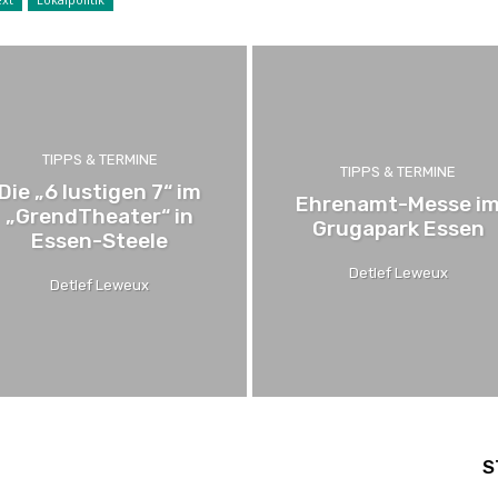
TIPPS & TERMINE
TIPPS & TERMINE
Die „6 lustigen 7“ im
Ehrenamt-Messe i
„GrendTheater“ in
Grugapark Essen
Essen-Steele
Detlef Leweux
Detlef Leweux
S