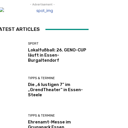
- Advertisement -
ATEST ARTICLES
SPORT
Lokalfußball: 26. GENO-CUP
läuft in Essen-
Burgaltendorf
TIPPS & TERMINE
Die „6 lustigen 7“ im
„GrendTheater“ in Essen-
Steele
TIPPS & TERMINE
Ehrenamt-Messe im
Grugapark Essen