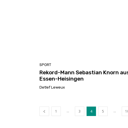
SPORT
Rekord-Mann Sebastian Knorn au
Essen-Heisingen
Detlef Leweux
...
...
1
3
4
5
1