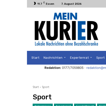
C
11.7
Essen
7. August 2026
Start
Nachrichten
Expertenrat
Sport
Redaktion:
0177/7059805 ·
redaktion@me
Start
Sport
Sport
Bildergalerie
Expertenrat
Geschäftswelt
Klart