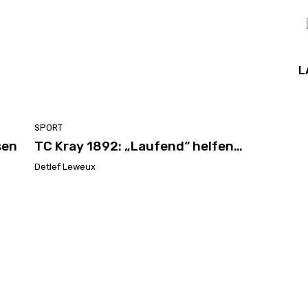
L
SPORT
sen
TC Kray 1892: „Laufend“ helfen…
Detlef Leweux