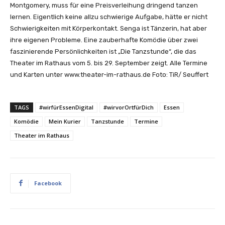
Montgomery, muss für eine Preisverleihung dringend tanzen
lernen. Eigentlich keine allzu schwierige Aufgabe, hätte er nicht
Schwierigkeiten mit Körperkontakt. Senga ist Tänzerin, hat aber
ihre eigenen Probleme. Eine zauberhafte Komödie über zwei
faszinierende Persönlichkeiten ist „Die Tanzstunde“, die das
Theater im Rathaus vom 5. bis 29. September zeigt. Alle Termine
und Karten unter www.theater-im-rathaus.de Foto: TiR/ Seuffert
TAGS
#wirfürEssenDigital
#wirvorOrtfürDich
Essen
Komödie
Mein Kurier
Tanzstunde
Termine
Theater im Rathaus
Facebook