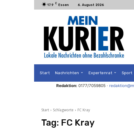
C
17.9
Essen
6. August 2026
Start
Nachrichten
Expertenrat
Sport
Redaktion:
0177/7059805 ·
redaktion@me
Start
Schlagworte
FC Kray
Tag:
FC Kray