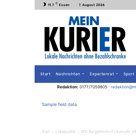
C
11.7
Essen
7. August 2026
Start
Nachrichten
Expertenrat
Sport
Redaktion:
0177/7059805 ·
redaktion@me
Sample field data
Start
Lokalpolitik
SPD Burgaltendorf-Überruhr: I