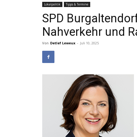
Lokalpolitik
Tipps & Termine
SPD Burgaltendorf
Nahverkehr und R
Von
Detlef Leweux
-
Juli 10, 2025