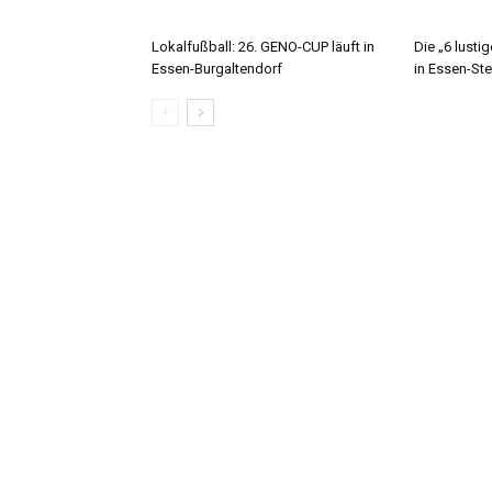
Lokalfußball: 26. GENO-CUP läuft in
Die „6 lusti
Essen-Burgaltendorf
in Essen-Ste