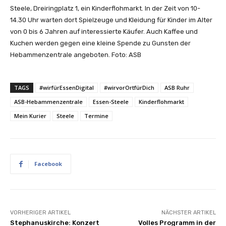
Steele, Dreiringplatz 1, ein Kinderflohmarkt. In der Zeit von 10-
14.30 Uhr warten dort Spielzeuge und Kleidung für Kinder im Alter
von 0 bis 6 Jahren auf interessierte Käufer. Auch Kaffee und
Kuchen werden gegen eine kleine Spende zu Gunsten der
Hebammenzentrale angeboten. Foto: ASB
TAGS
#wirfürEssenDigital
#wirvorOrtfürDich
ASB Ruhr
ASB-Hebammenzentrale
Essen-Steele
Kinderflohmarkt
Mein Kurier
Steele
Termine
Facebook
VORHERIGER ARTIKEL
NÄCHSTER ARTIKEL
Stephanuskirche: Konzert
Volles Programm in der