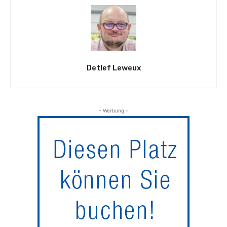
Detlef Leweux
- Werbung -