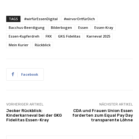
TAGS
#wirfürEssenDigital
#wirvorOrtfürDich
Bacchus-Beerdigung
Bilderbogen
Essen
Essen-Kray
Essen-Kupferdreh
FKK
GKG Fidelitas
Karneval 2025
Mein Kurier
Rückblick
Facebook
VORHERIGER ARTIKEL
NÄCHSTER ARTIKEL
Jecker Rückblick:
CDA und Frauen Union Essen
Kinderkarneval bei der GKG
forderten zum Equal Pay Day
Fidelitas Essen-Kray
transparente Löhne