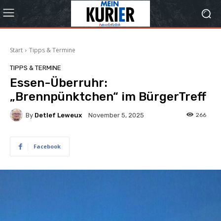
Start
Tipps & Termine
TIPPS & TERMINE
Essen-Überruhr:
„Brennpünktchen“ im BürgerTreff
By
Detlef Leweux
266
November 5, 2025
Facebook