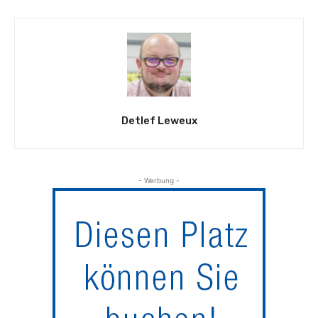
Detlef Leweux
- Werbung -