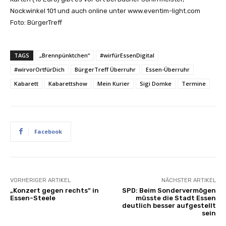
Nockwinkel 101 und auch online unter www.eventim-light.com
Foto: BürgerTreff
TAGS
„Brennpünktchen“
#wirfürEssenDigital
#wirvorOrtfürDich
BürgerTreff Überruhr
Essen-Überruhr
Kabarett
Kabarettshow
Mein Kurier
Sigi Domke
Termine
Facebook
VORHERIGER ARTIKEL
NÄCHSTER ARTIKEL
„Konzert gegen rechts“ in
SPD: Beim Sondervermögen
Essen-Steele
müsste die Stadt Essen
deutlich besser aufgestellt
sein