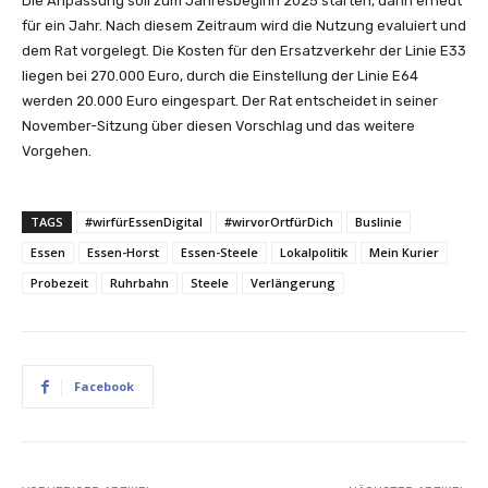
Die Anpassung soll zum Jahresbeginn 2025 starten, dann erneut
für ein Jahr. Nach diesem Zeitraum wird die Nutzung evaluiert und
dem Rat vorgelegt. Die Kosten für den Ersatzverkehr der Linie E33
liegen bei 270.000 Euro, durch die Einstellung der Linie E64
werden 20.000 Euro eingespart. Der Rat entscheidet in seiner
November-Sitzung über diesen Vorschlag und das weitere
Vorgehen.
TAGS
#wirfürEssenDigital
#wirvorOrtfürDich
Buslinie
Essen
Essen-Horst
Essen-Steele
Lokalpolitik
Mein Kurier
Probezeit
Ruhrbahn
Steele
Verlängerung
Facebook