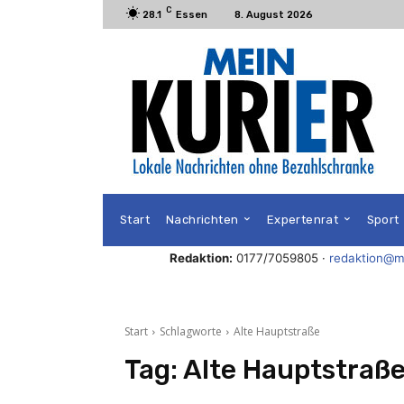
C
28.1
Essen
8. August 2026
Start
Nachrichten
Expertenrat
Sport
Redaktion:
0177/7059805 ·
redaktion@me
Start
Schlagworte
Alte Hauptstraße
Tag:
Alte Hauptstraß